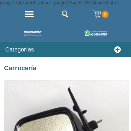
google-site-verification: google25aa5f10374baed0.html
0
Categorías
Carrocería