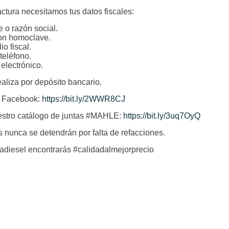
ctura necesitamos tus datos fiscales:
 o razón social.
n homoclave.
io fiscal.
teléfono.
electrónico.
ealiza por depósito bancario.
 Facebook:
https://bit.ly/2WWR8CJ
estro catálogo de juntas #MAHLE:
https://bit.ly/3uq7OyQ
 nunca se detendrán por falta de refacciones.
diesel encontrarás #calidadalmejorprecio