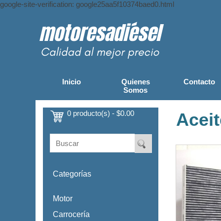
google-site-verification: google25aa5f10374baed0.html
Inicio
Quienes
Contacto
Somos
0 producto(s) - $0.00
Aceit
Categorías
Motor
Carrocería