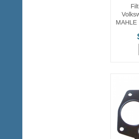
Fil
Volks
MAHLE L