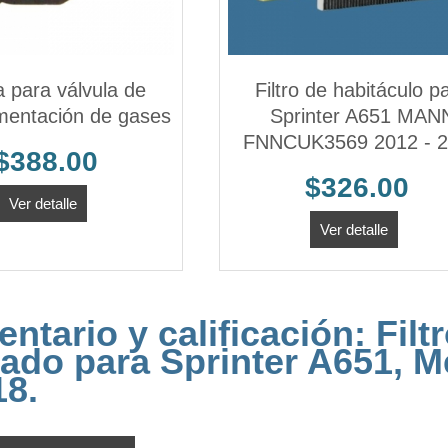
a para válvula de
Filtro de habitáculo p
imentación de gases
Sprinter A651 MAN
FNNCUK3569 2012 - 
$388.00
$326.00
Ver detalle
Ver detalle
ntario y calificación:
Filt
vado para Sprinter A651, 
18.