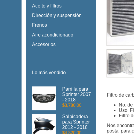
Aceite y filtros
Dirección y suspensión
Frenos
Aire acondicionado
Accesorios
Lo más vendido
Parrilla para
Sprinter 2007
Filtro de ca
- 2018
No. de
$3,780.00
Uso: Fi
Filtro 
Salpicadera
para Sprinter
Nos encontra
2012 - 2018
postal para c
$4,320.00