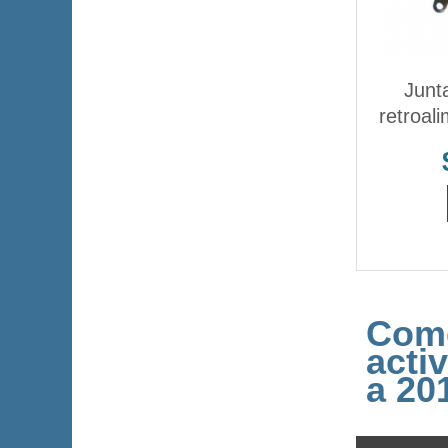
Junt
retroal
Come
acti
a 20