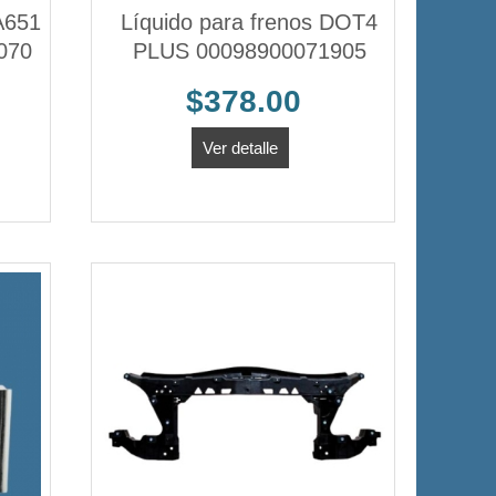
 A651
Líquido para frenos DOT4
070
PLUS 00098900071905
$378.00
Ver detalle