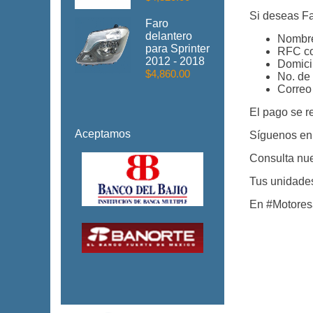
Si deseas Fa
Faro
delantero
Nombre
para Sprinter
RFC co
2012 - 2018
Domicil
$4,860.00
No. de 
Correo 
El pago se r
Aceptamos
Síguenos en
Consulta nu
Tus unidades
En #Motoresa