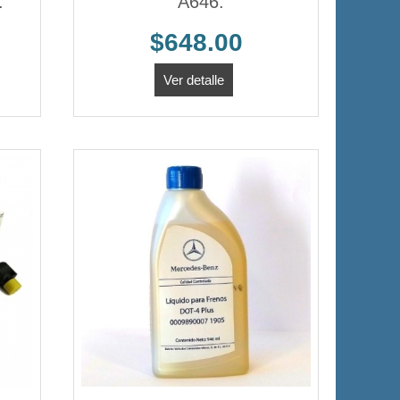
.
A646.
$648.00
Ver detalle