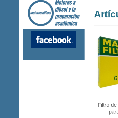
Artíc
Filtro d
par